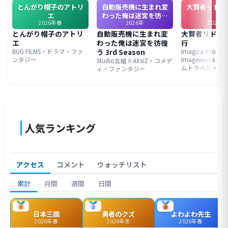
とんがり帽子のアトリ
自動販売機に生まれ変
大賢者リドル
エ
わった俺は迷宮を彷徨
行
2026年春
2026年
2026年
う 3rd Season
とんがり帽子のアトリ
自動販売機に生まれ変
大賢者リドル
エ
わった俺は迷宮を彷徨
行
う 3rd Season
BUG FILMS・ドラマ・ファ
Imagica Infos／
ンタジー
Imageworks St
Studio五組×AXsiZ・コメデ
ムトラベル・フ
ィ・ファンタジー
人気ランキング
アクセス
コメント
ウォッチリスト
累計
月間
週間
日間
日本三國
勇者のクズ
よわよわ先生
2026年春
2026年冬
2026年春