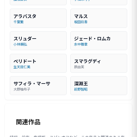
アラバスタ
マルス
千葉繁
坂田将吾
スリュダー
ジェード・ロムカ
小林親弘
水中雅章
ペリドート
スマラグディ
生天目仁美
原由実
サフィラ・マーサ
深淵王
大野柚布子
前野智昭
関連作品