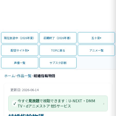
現在放送中（2026年夏）
前期終了（2026年春）
五十音
配信サイト別
TOPに戻る
アニメ一覧
声優一覧
サブスク診断
ホーム
>
作品一覧
>
結婚指輪物語
更新日: 2026-06-14
評価情報
今すぐ
見放題
で視聴できます：U-NEXT・DMM
›
✓
TV・dアニメストア 他5サービス