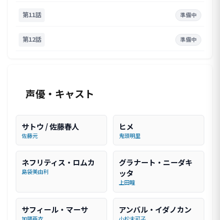
第11話
準備中
第12話
準備中
声優・キャスト
サトウ / 佐藤春人
ヒメ
佐藤元
鬼頭明里
ネフリティス・ロムカ
グラナート・ニーダキ
島袋美由利
ッタ
上田瞳
サフィール・マーサ
アンバル・イダノカン
加隈亜衣
小松未可子