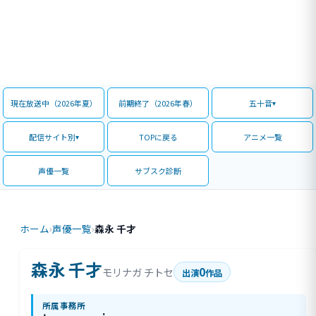
現在放送中（2026年夏）
前期終了（2026年春）
五十音
配信サイト別
TOPに戻る
アニメ一覧
声優一覧
サブスク診断
ホーム
›
声優一覧
›
森永 千才
森永 千才
0
モリナガ チトセ
出演
作品
所属事務所