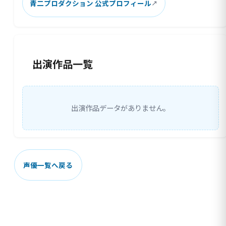
青二プロダクション 公式プロフィール
出演作品一覧
出演作品データがありません。
声優一覧へ戻る