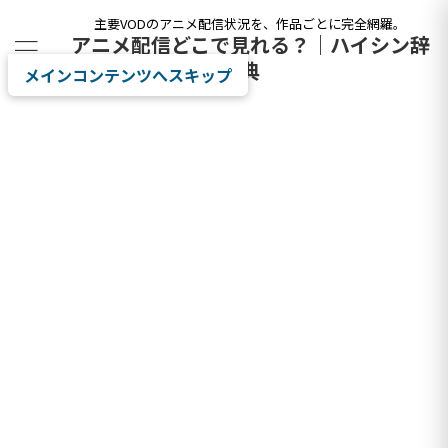
主要VODのアニメ配信状況を、作品ごとに完全網羅。
アニメ配信どこで見れる？｜ハイシン辞
典
メインコンテンツへスキップ