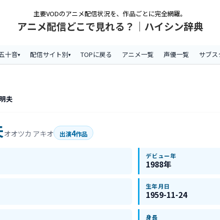
主要VODのアニメ配信状況を、作品ごとに完全網羅。
アニメ配信どこで見れる？｜ハイシン辞典
五十音
配信サイト別
TOPに戻る
アニメ一覧
声優一覧
サブス
 明夫
夫
4
オオツカ アキオ
出演
作品
デビュー年
1988年
生年月日
1959-11-24
身長