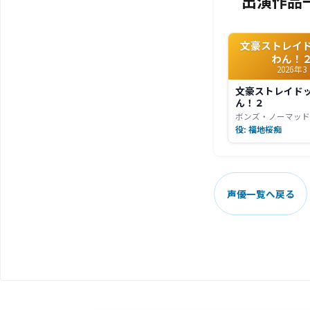
出演作品
文豪ストレイ
わん！
2026年3
文豪ストレイドッ
ん！２
ボンズ・ノーマッ
役: 福地桜痴
声優一覧へ戻る