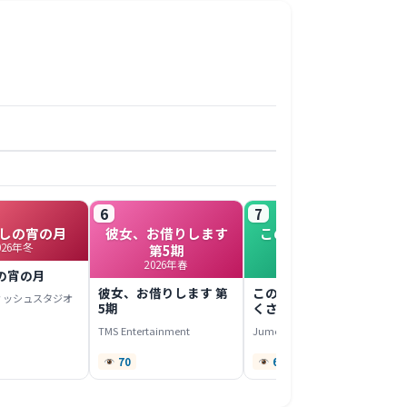
6
7
しの宵の月
彼女、お借りします
このヒーラー、めん
026年冬
第5期
どくさい
2026年春
2022年春
の宵の月
彼女、お借りします 第
このヒーラー、めんど
ィッシュスタジオ
5期
くさい
TMS Entertainment
Jumondou
70
67