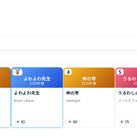
4
5
よわよわ先生
神の雫
うるわ
2026年春
2026年春
2
よわよわ先生
神の雫
うるわし
Brain's Base
Satelight
イーストフ
81
80
75