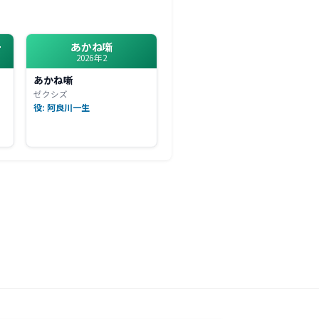
ー
あかね噺
2026年2
あかね噺
ゼクシズ
役: 阿良川一生