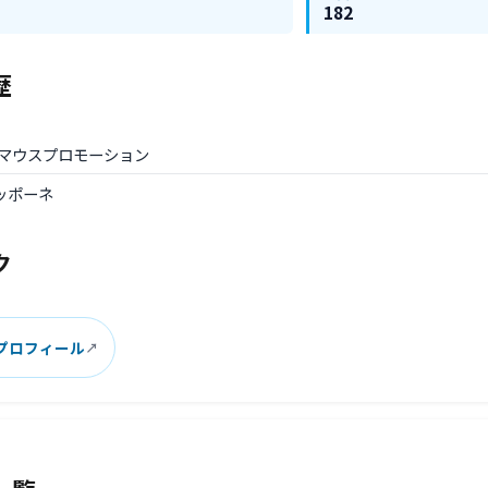
182
歴
年: マウスプロモーション
トッポーネ
ク
プロフィール