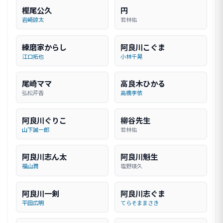
樫尾公久
円
岩崎諒太
若林佑
練磨家からし
阿良川こぐま
江口拓也
小林千晃
尾崎ママ
高良木ひかる
弘松芹香
高橋李依
阿良川ぐりこ
柳谷先生
山下誠一郎
若林佑
阿良川志ん太
阿良川魁生
福山潤
塩野瑛久
阿良川一剣
阿良川志ぐま
平田広明
てらそままさき