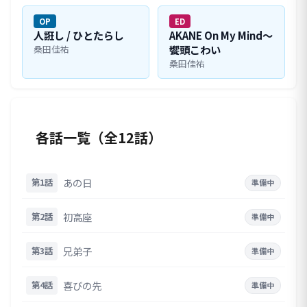
OP
ED
人誑し / ひとたらし
AKANE On My Mind〜
饗頭こわい
桑田佳祐
桑田佳祐
各話一覧（全12話）
あの日
第1話
準備中
初高座
第2話
準備中
兄弟子
第3話
準備中
喜びの先
第4話
準備中