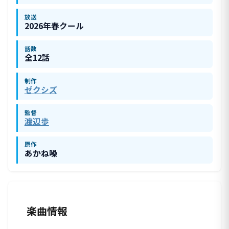
放送
2026年春クール
話数
全12話
制作
ゼクシズ
監督
渡辺歩
原作
あかね噪
楽曲情報