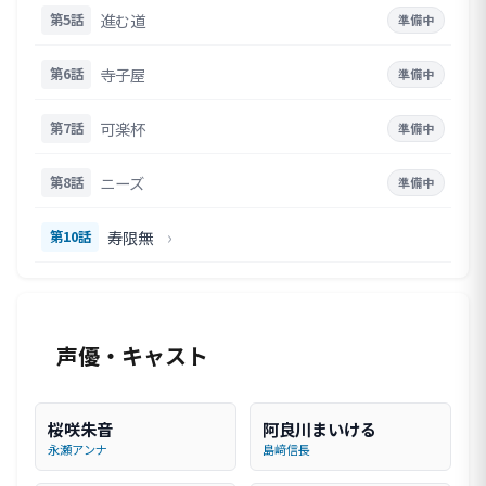
進む道
第5話
準備中
寺子屋
第6話
準備中
可楽杯
第7話
準備中
ニーズ
第8話
準備中
›
寿限無
第10話
声優・キャスト
桜咲朱音
阿良川まいける
永瀬アンナ
島﨑信長