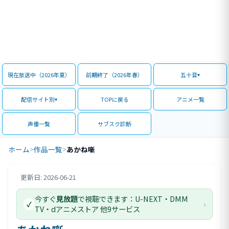
現在放送中（2026年夏）
前期終了（2026年春）
五十音
配信サイト別
TOPに戻る
アニメ一覧
声優一覧
サブスク診断
ホーム
>
作品一覧
>
あかね噺
更新日: 2026-06-21
評価情報
今すぐ
見放題
で視聴できます：U-NEXT・DMM
›
✓
TV・dアニメストア 他9サービス