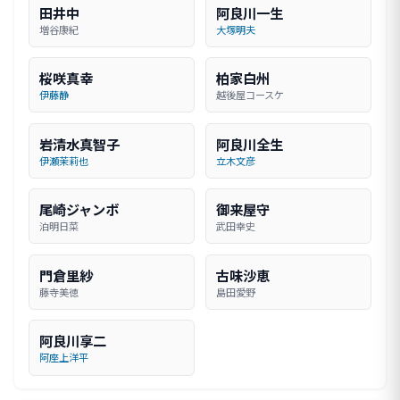
田井中
阿良川一生
増谷康紀
大塚明夫
桜咲真幸
柏家白州
伊藤静
越後屋コースケ
岩清水真智子
阿良川全生
伊瀬茉莉也
立木文彦
尾崎ジャンボ
御来屋守
泊明日菜
武田幸史
門倉里紗
古味沙恵
藤寺美徳
島田愛野
阿良川享二
阿座上洋平