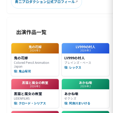
青二プロダクション公式プロフィール
出演作品一覧
鬼の花嫁
LV999の村人
2026年3
2026年3
鬼の花嫁
LV999の村人
Colored Pencil Animation
ブレインズ・ベース
Japan
役: レックス
役: 鬼山桜河
黒猫と魔女の教室
あかね噺
2026年2
2026年2
黒猫と魔女の教室
あかね噺
LIDENFILMS
ゼクシズ
役: クロード・シリアス
役: 阿良川まいける