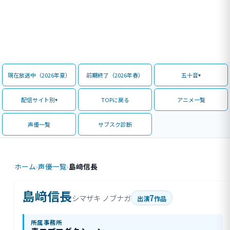
現在放送中（2026年夏）
前期終了（2026年春）
五十音
配信サイト別
TOPに戻る
アニメ一覧
声優一覧
サブスク診断
ホーム
›
声優一覧
›
島﨑信長
島﨑信長
7
シマザキ ノブナガ
出演
作品
所属事務所