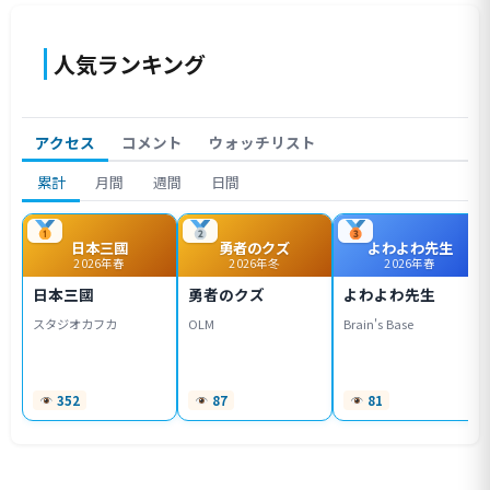
人気ランキング
アクセス
コメント
ウォッチリスト
累計
月間
週間
日間
日本三國
勇者のクズ
よわよわ先生
2026年春
2026年冬
2026年春
日本三國
勇者のクズ
よわよわ先生
スタジオカフカ
OLM
Brain's Base
352
87
81