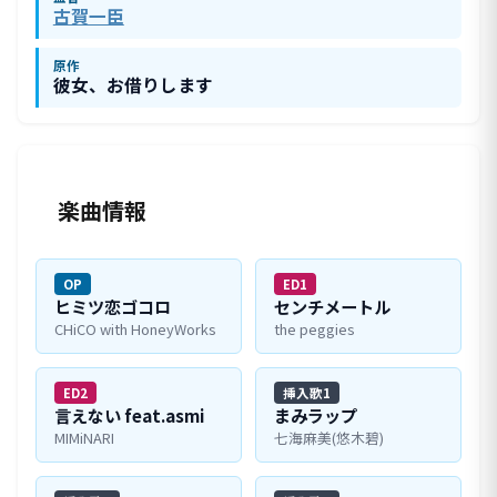
古賀一臣
原作
彼女、お借りします
楽曲情報
OP
ED1
ヒミツ恋ゴコロ
センチメートル
CHiCO with HoneyWorks
the peggies
ED2
挿入歌1
言えない feat.asmi
まみラップ
MIMiNARI
七海麻美(悠木碧)