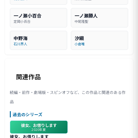
一ノ瀬小百合
一ノ瀬勝人
定岡小百合
中尾隆聖
中野海
汐織
石川界人
小倉唯
関連作品
続編・前作・劇場版・スピンオフなど、この作品と関連のある作
品
過去のシリーズ
彼女、お借りします
2020年夏
彼女、お借りします