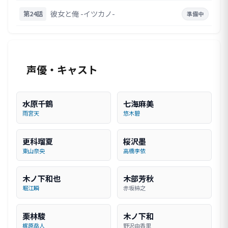
彼女と俺 -イツカノ-
第24話
準備中
声優・キャスト
水原千鶴
七海麻美
雨宮天
悠木碧
更科瑠夏
桜沢墨
東山奈央
高橋李依
木ノ下和也
木部芳秋
堀江瞬
赤坂枾之
栗林駿
木ノ下和
梶原岳人
野沢由香里