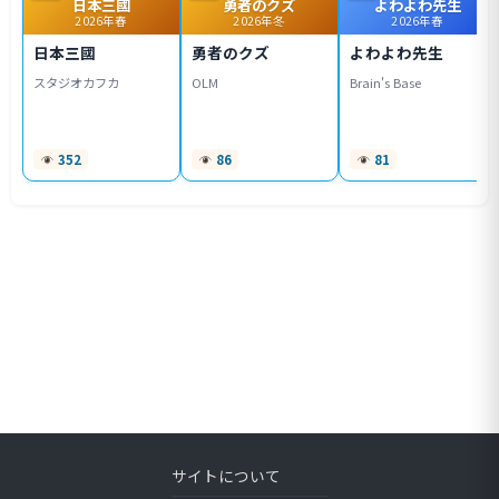
日本三國
勇者のクズ
よわよわ先生
2026年春
2026年冬
2026年春
日本三國
勇者のクズ
よわよわ先生
スタジオカフカ
OLM
Brain's Base
352
86
81
サイトについて