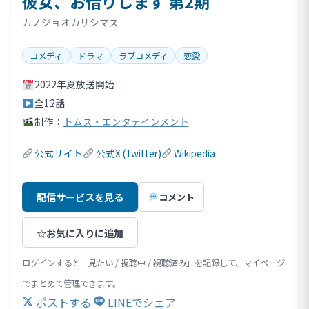
彼女、お借りします 第2期
カノジョオカリシマス
コメディ
ドラマ
ラブコメディ
恋愛
2022年夏放送開始
全12話
制作：
トムス・エンタテインメント
公式サイト
公式X (Twitter)
Wikipedia
配信サービスを見る
コメント
☆
お気に入りに追加
ログインすると「見たい / 視聴中 / 視聴済み」を記録して、マイページ
でまとめて管理できます。
ポストする
LINEでシェア