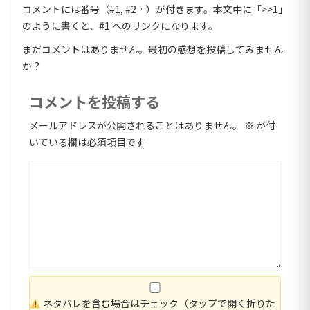
コメントには番号（#1, #2…）が付きます。本文中に「>>1」
のように書くと、#1 へのリンクになります。
まだコメントはありません。最初の感想を投稿してみません
か？
コメントを投稿する
メールアドレスが公開されることはありません。
※
が付
いている欄は必須項目です
ネタバレを含む場合はチェック（タップで開く折りた