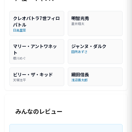
クレオパトラ7世フィロ
明智光秀
パトル
蒼井翔太
日高里菜
マリー・アントワネッ
ジャンヌ・ダルク
ト
田所あずさ
櫻川めぐ
ビリー・ザ・キッド
織田信長
天塚滺平
浅沼晋太郎
みんなのレビュー