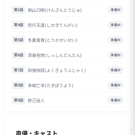
剣山刀樹(けんざんとうじゅ)
第3話
準備中
咫尺天涯(しせきてんがい)
第4話
準備中
冬夏青青(とうかせいせい)
第5話
準備中
漆身呑炭(しっしんどんたん)
第6話
準備中
抑強扶弱(よくきょうふじゃく)
第7話
準備中
多岐亡羊(たきぼうよう)
第8話
準備中
修己治人
第9話
準備中
声優・キャスト