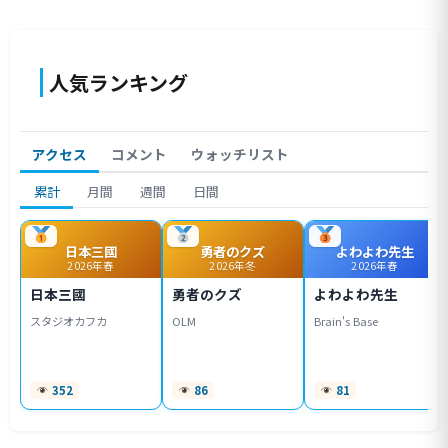
人気ランキング
アクセス
コメント
ウォッチリスト
累計
月間
週間
日間
日本三國
勇者のクズ
よわよわ先生
2026年春
2026年冬
2026年春
日本三國
勇者のクズ
よわよわ先生
スタジオカフカ
OLM
Brain's Base
352
86
81