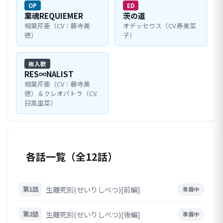
OP
ED
業魂REQUIEMER
茨の道
相葉芹亜（CV：藤寺美
オデッセウス（CV.寿美菜
徳）
子）
挨入歌
RES∞NALIST
相葉芹亜（CV：藤寺美
徳）＆クレオパトラ（CV.
日高里菜）
各話一覧（全12話）
生離死別(せいりしべつ)[前編]
第1話
準備中
生離死別(せいりしべつ)[後編]
第2話
準備中