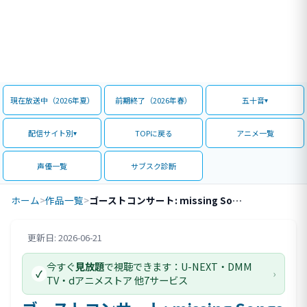
現在放送中（2026年夏）
前期終了（2026年春）
五十音
配信サイト別
TOPに戻る
アニメ一覧
声優一覧
サブスク診断
ホーム
>
作品一覧
>
ゴーストコンサート: missing Songs
更新日: 2026-06-21
評価情報
今すぐ
見放題
で視聴できます：U-NEXT・DMM
›
✓
TV・dアニメストア 他7サービス