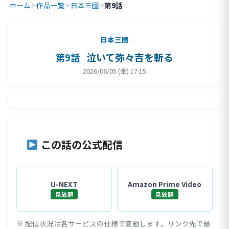
ホーム
>
作品一覧
>
日本三國
>
第9話
日本三國
泣いて弥々吉を斬る
第9話
2026/06/05 (金) 17:15
この話の公式配信
U-NEXT
Amazon Prime Video
見放題
見放題
※ 配信状況は各サービスの仕様で変動します。リンク先で最