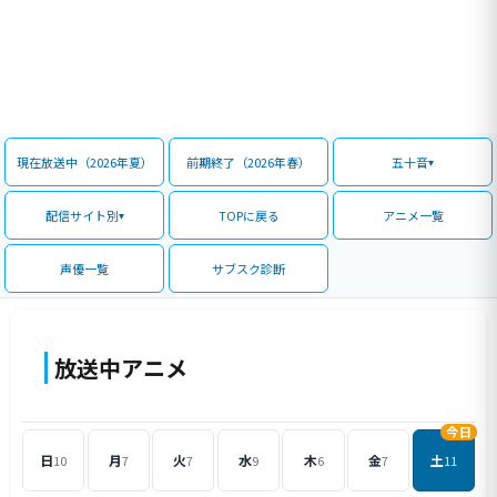
現在放送中（2026年夏）
前期終了（2026年春）
五十音
配信サイト別
TOPに戻る
アニメ一覧
声優一覧
サブスク診断
放送中アニメ
今日
日
月
火
水
木
金
土
10
7
7
9
6
7
11