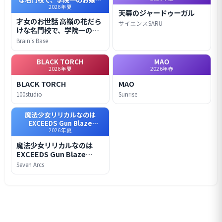
2026年夏
(生活能力皆無)を陰ながらお世
天幕のジャードゥーガル
話することになりました
才女のお世話 高嶺の花だら
サイエンスSARU
けな名門校で、学院一のお
嬢様(生活能力皆無)を陰な
Brain's Base
がらお世話することになり
ました
BLACK TORCH
MAO
2026年夏
2026年春
BLACK TORCH
MAO
100studio
Sunrise
魔法少女リリカルなのは
EXCEEDS Gun Blaze
2026年夏
Vengeance
魔法少女リリカルなのは
EXCEEDS Gun Blaze
Vengeance
Seven Arcs