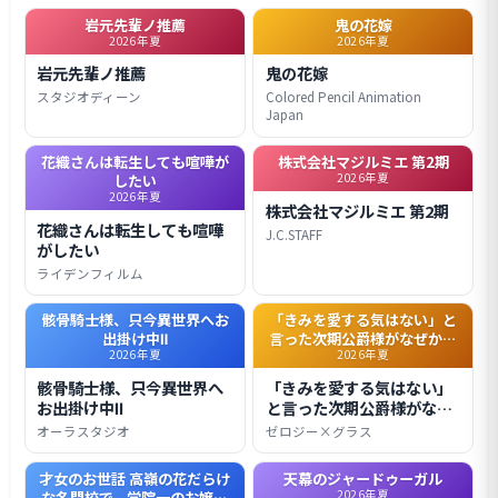
岩元先輩ノ推薦
鬼の花嫁
2026年夏
2026年夏
岩元先輩ノ推薦
鬼の花嫁
スタジオディーン
Colored Pencil Animation
Japan
花織さんは転生しても喧嘩が
株式会社マジルミエ 第2期
2026年夏
したい
2026年夏
株式会社マジルミエ 第2期
花織さんは転生しても喧嘩
J.C.STAFF
がしたい
ライデンフィルム
骸骨騎士様、只今異世界へお
「きみを愛する気はない」と
出掛け中Ⅱ
言った次期公爵様がなぜか溺
2026年夏
2026年夏
愛してきます
骸骨騎士様、只今異世界へ
「きみを愛する気はない」
お出掛け中Ⅱ
と言った次期公爵様がなぜ
か溺愛してきます
オーラスタジオ
ゼロジー×グラス
才女のお世話 高嶺の花だらけ
天幕のジャードゥーガル
2026年夏
な名門校で、学院一のお嬢様