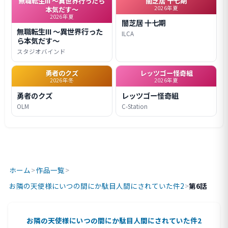
無職転生Ⅲ ～異世界行ったら
闇芝居 十七期
2026年夏
本気だす～
2026年夏
闇芝居 十七期
無職転生Ⅲ ～異世界行った
ILCA
ら本気だす～
スタジオバインド
勇者のクズ
レッツゴー怪奇組
2026年冬
2026年夏
勇者のクズ
レッツゴー怪奇組
OLM
C-Station
ホーム
>
作品一覧
>
お隣の天使様にいつの間にか駄目人間にされていた件2
>
第6話
お隣の天使様にいつの間にか駄目人間にされていた件2