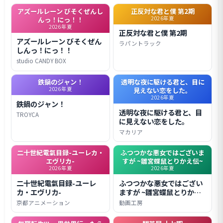
アズールレーン びそくぜんし
正反対な君と僕 第2期
2026年夏
んっ！にっ！！
2026年夏
正反対な君と僕 第2期
アズールレーン びそくぜん
ラパントラック
しんっ！にっ！！
studio CANDY BOX
鉄鍋のジャン！
透明な夜に駆ける君と、目に
2026年夏
見えない恋をした。
2026年夏
鉄鍋のジャン！
透明な夜に駆ける君と、目
TROYCA
に見えない恋をした。
マカリア
二十世紀電氣目録-ユーレカ・
ふつつかな悪女ではございま
エヴリカ-
すが ~雛宮蝶鼠とりかえ伝~
2026年夏
2026年夏
二十世紀電氣目録-ユーレ
ふつつかな悪女ではござい
カ・エヴリカ-
ますが ~雛宮蝶鼠とりかえ
伝~
京都アニメーション
動画工房