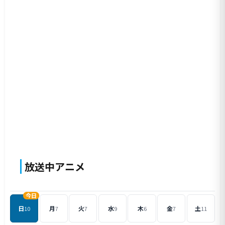
放送中アニメ
今日
日
月
火
水
木
金
土
10
7
7
9
6
7
11