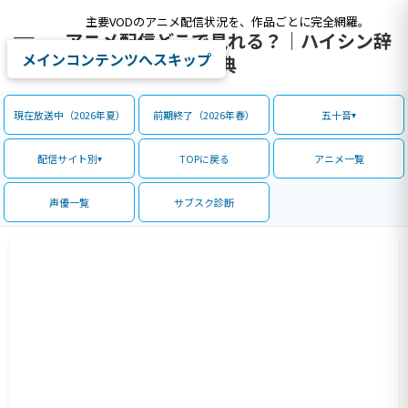
主要VODのアニメ配信状況を、作品ごとに完全網羅。
アニメ配信どこで見れる？｜ハイシン辞
メインコンテンツへスキップ
典
現在放送中（2026年夏）
前期終了（2026年春）
五十音
配信サイト別
TOPに戻る
アニメ一覧
声優一覧
サブスク診断