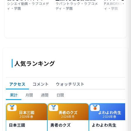
シンエイ動画・ラブコメデ
ラパントラック・ラブコメ
P.A.WORKS・
ィ・学園
ディ・学園
ィ・学園
人気ランキング
アクセス
コメント
ウォッチリスト
累計
月間
週間
日間
日本三國
勇者のクズ
よわよわ先生
2026年春
2026年冬
2026年春
日本三國
勇者のクズ
よわよわ先生