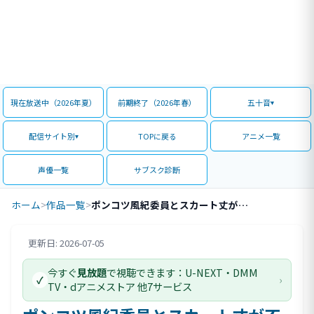
現在放送中（2026年夏）
前期終了（2026年春）
五十音
配信サイト別
TOPに戻る
アニメ一覧
声優一覧
サブスク診断
ホーム
>
作品一覧
>
ポンコツ風紀委員とスカート丈が不適切なJKの話
更新日: 2026-07-05
評価情報
今すぐ
見放題
で視聴できます：U-NEXT・DMM
›
✓
TV・dアニメストア 他7サービス