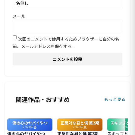
メール
次回のコメントで使用するためブラウザーに自分の名
前、メールアドレスを保存する。
関連作品・おすすめ
もっと見る
僕の心のヤバイやつ
正反対な君と僕 第2期
スキップとロ
2023年春
2026年夏
2023年
僕の心のヤバイやつ
正反対な君と僕 第2期
スキップとロ