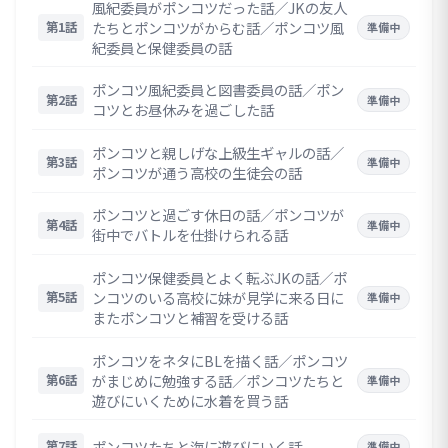
風紀委員がポンコツだった話／JKの友人
たちとポンコツがからむ話／ポンコツ風
第1話
準備中
紀委員と保健委員の話
ポンコツ風紀委員と図書委員の話／ポン
第2話
準備中
コツとお昼休みを過ごした話
ポンコツと親しげな上級生ギャルの話／
第3話
準備中
ポンコツが通う高校の生徒会の話
ポンコツと過ごす休日の話／ポンコツが
第4話
準備中
街中でバトルを仕掛けられる話
ポンコツ保健委員とよく転ぶJKの話／ポ
ンコツのいる高校に妹が見学に来る日に
第5話
準備中
またポンコツと補習を受ける話
ポンコツをネタにBLを描く話／ポンコツ
がまじめに勉強する話／ポンコツたちと
第6話
準備中
遊びにいくために水着を買う話
ポンコツたちと海に遊びにいく話
第7話
準備中