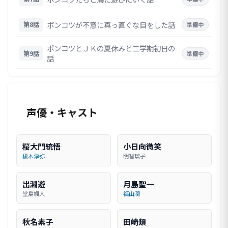
ポンコツが不意に真っ直ぐな目をした話
第8話
準備中
ポンコツとＪＫの夏休みと二学期初日の
第9話
準備中
話
声優・キャスト
桜大門統悟
小日向微笑
榎木淳弥
明智璃子
出淵遊
月島聖一
堂島颯人
福山潤
秋名素子
田崎類