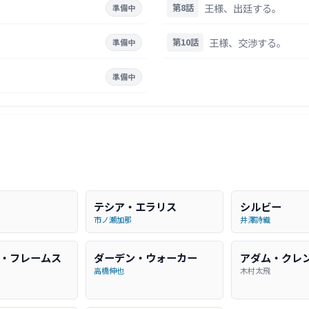
王様、出廷する。
第8話
準備中
王様、交渉する。
第10話
準備中
準備中
テシア・エラリス
シルビー
市ノ瀬加那
井澤詩織
・フレームス
ダーデン・ウォーカー
アダム・クレ
高橋伸也
木村太飛