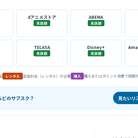
dアニメストア
ABEMA
見放題
見放題
TELASA
Disney+
Amaz
見放題
見放題
能
追加料金（レンタル）が必要
購入またはポイント消費で視聴
レンタル
購入
らどのサブスク？
見たいリ