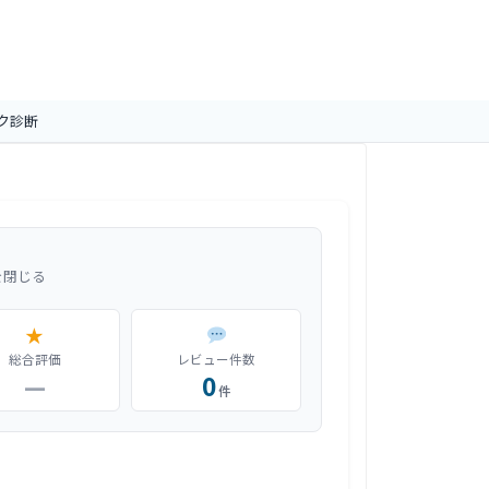
ク診断
を閉じる
★
総合評価
レビュー件数
—
0
件