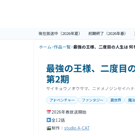
現在放送中（2026年夏）
前期終了（2026年春）
ホーム
>
作品一覧
>
最強の王様、二度目の人生は 何を
最強の王様、二度目の
評価情報
第2期
サイキョウノオウサマ、ニドメノジンセイハナ
アドベンチャー
ファンタジー
異世界
魔
2026年春放送開始
全12話
制作：
studio A-CAT