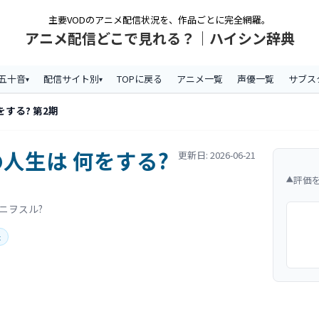
主要VODのアニメ配信状況を、作品ごとに完全網羅。
アニメ配信どこで見れる？｜ハイシン辞典
五十音
配信サイト別
TOPに戻る
アニメ一覧
声優一覧
サブス
する? 第2期
人生は 何をする?
更新日: 2026-06-21
評価
▼
ニヲスル?
法