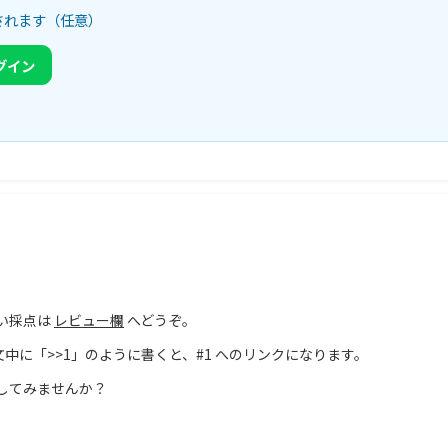
されます（任意）
ログイン
い採点は
レビュー欄
へどうぞ。
文中に「>>1」のように書くと、#1 へのリンクになります。
してみませんか？