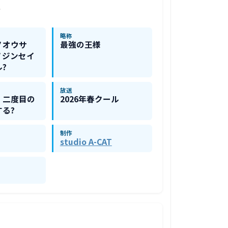
報
略称
ノオウサ
最強の王様
ノジンセイ
?
放送
、二度目の
2026年春クール
る?
制作
studio A-CAT