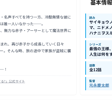
基本情
・名声すべてを持つ一方、冷酷無情な彼に
読み
サイキョウ
者は誰一人いなかった──。
マ、ニドメ
い、無力な赤子・アーサーとして魔法世界に
ハナニヲスル
囲まれ、再び赤子から成長していく日々
シリーズ
最強の王様
ー。そんな時、旅の途中で家族が盗賊に襲
人生は何をす
話数
──！
全12話
監督
る?」公式サイト
元永慶太郎