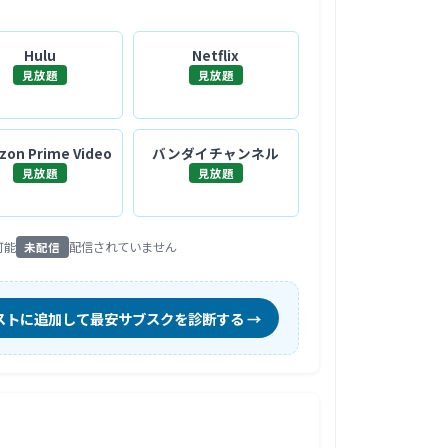
Hulu
Netflix
見放題
見放題
on Prime Video
バンダイチャンネル
見放題
見放題
可能
配信されていません
未配信
ストに追加して最安サブスクを診断する →