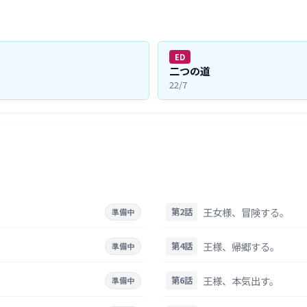
ED
二つの道
22/7
王女様、冒険する。
第2話
準備中
王様、帰郷する。
第4話
準備中
王様、本気出す。
第6話
準備中