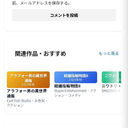
前、メールアドレスを保存する。
関連作品・おすすめ
もっと見る
アラフォー男の異世界
結婚指輪物語Ⅱ
ニワトリ・フ
2025年秋
2026年
通販
2025年冬
結婚指輪物語Ⅱ
ニワトリ・フ
アラフォー男の異世界
Staple Entertainment・アク
SANZIGEN・S
通販
ション・コメディ
East Fish Studio・お色気・
アクション