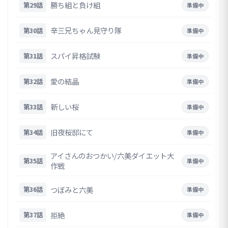
勝ち組と負け組
第29話
準備中
辛三兄ちゃん見守り隊
第30話
準備中
スパイ昇格試験
第31話
準備中
愛の結晶
第32話
準備中
新しい桜
第33話
準備中
旧夜桜邸にて
第34話
準備中
アイさんのおつかい/六美ダイエット大
第35話
準備中
作戦
つぼみと六美
第36話
準備中
拒絶
第37話
準備中