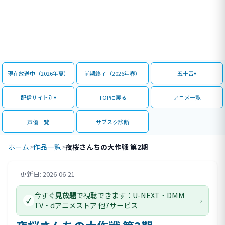
現在放送中（2026年夏）
前期終了（2026年春）
五十音
配信サイト別
TOPに戻る
アニメ一覧
声優一覧
サブスク診断
ホーム
>
作品一覧
>
夜桜さんちの大作戦 第2期
更新日: 2026-06-21
評価情報
今すぐ
見放題
で視聴できます：U-NEXT・DMM
›
✓
TV・dアニメストア 他7サービス