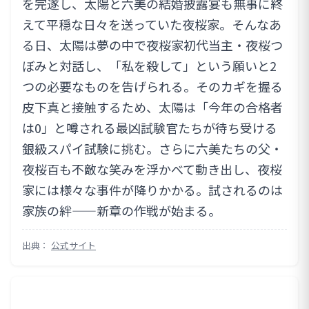
を完遂し、太陽と六美の結婚披露宴も無事に終
えて平穏な日々を送っていた夜桜家。そんなあ
る日、太陽は夢の中で夜桜家初代当主・夜桜つ
ぼみと対話し、「私を殺して」という願いと2
つの必要なものを告げられる。そのカギを握る
皮下真と接触するため、太陽は「今年の合格者
は0」と噂される最凶試験官たちが待ち受ける
銀級スパイ試験に挑む。さらに六美たちの父・
夜桜百も不敵な笑みを浮かべて動き出し、夜桜
家には様々な事件が降りかかる。試されるのは
家族の絆——新章の作戦が始まる。
出典：
公式サイト