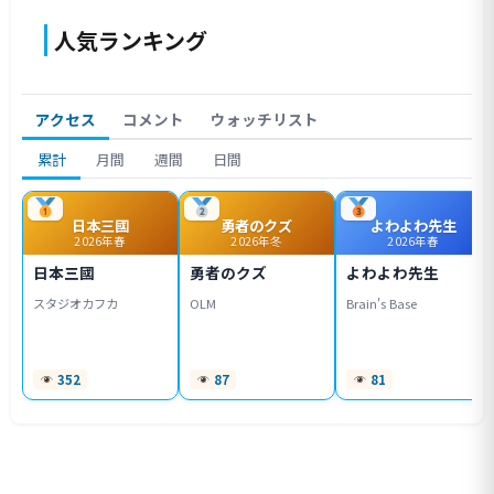
人気ランキング
アクセス
コメント
ウォッチリスト
累計
月間
週間
日間
日本三國
勇者のクズ
よわよわ先生
2026年春
2026年冬
2026年春
日本三國
勇者のクズ
よわよわ先生
スタジオカフカ
OLM
Brain's Base
352
87
81