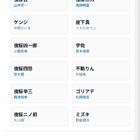
山寺宏一
鬼頭明里
ケンジ
皮下真
中野さいま
うえだゆうじ
夜桜凶一郎
宇佐
小西克幸
宮本侑芽
夜桜四怨
不動りん
悠木碧
朴璐美
夜桜辛三
ゴリアテ
興津和幸
松岡禎丞
夜桜ニノ前
ミズキ
久川綾
野島健児