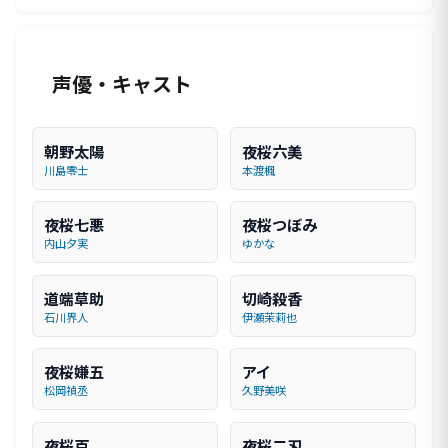
声優・キャスト
朝野太陽
夜桜六美
川島零士
本渡楓
夜桜七悪
夜桜つぼみ
内山夕実
ゆかな
道端草助
切崎殺香
石川界人
伊瀬茉莉也
夜桜嫌五
アイ
松岡禎丞
久野美咲
夜桜百
夜桜二刃