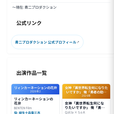
〜現在: 青二プロダクション
公式リンク
青二プロダクション 公式プロフィール
出演作品一覧
リィンカーネーションの花弁
女神「異世界転生何になりた
2026年2
いですか」 俺「勇者の肋骨
2026年
で」
リィンカーネーションの
花弁
女神「異世界転生何にな
りたいですか」 俺「勇者
BENTEN Film
の肋骨で」
Qzil.la × S.o.K
役: 柳生十兵衛三吉