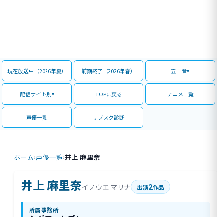
現在放送中（2026年夏）
前期終了（2026年春）
五十音
配信サイト別
TOPに戻る
アニメ一覧
声優一覧
サブスク診断
ホーム
›
声優一覧
›
井上 麻里奈
井上 麻里奈
2
イノウエ マリナ
出演
作品
所属事務所