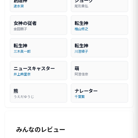
創造神
ジヨーク
速水奨
尾形貴弘
女神の従者
転生神
金田朋子
檜山修之
転生神
転生神
三木眞一郎
川澄綾子
ニュースキャスター
萌
井上麻里奈
阿澄佳奈
熊
ナレーター
うえだゆうじ
千葉繁
みんなのレビュー