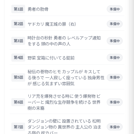
勇者の肋骨
第1話
準備中
ヤドカリ 魔王城の扉（右）
第2話
準備中
時計台の秒針 勇者の レベルアップ通知
第3話
準備中
をする 頭の中の声の人
野菜 宝箱に付いてる錠前
第4話
準備中
秘伝の巻物のヒモ カップルが キスして
る後ろで 一人寂しく座っている 独身男性
第5話
準備中
が 感じる気まずい雰囲気
リア充を爆発させる時に 使う爆発物 ビ
ーバーと 熾烈な生存競争を続ける 世界
第6話
準備中
樹の末裔
ダンジョンの壁に 設置されている 松明
ダンジョン物の 異世界の 主人公の 泊ま
第7話
準備中
る宿の 枕カバー