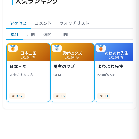
人気ランキング
アクセス
コメント
ウォッチリスト
累計
月間
週間
日間
日本三國
勇者のクズ
よわよわ先生
2026年春
2026年冬
2026年春
日本三國
勇者のクズ
よわよわ先生
スタジオカフカ
OLM
Brain's Base
352
86
81