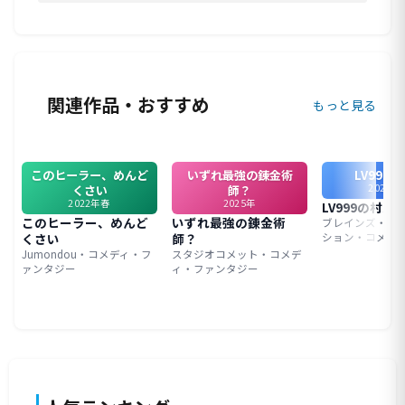
関連作品・おすすめ
もっと見る
このヒーラー、めんど
いずれ最強の錬金術
LV999
2026年
くさい
師？
2022年春
2025年
LV999の村人
このヒーラー、めんど
いずれ最強の錬金術
ブレインズ・ベ
くさい
師？
ション・コメデ
Jumondou・コメディ・フ
スタジオコメット・コメデ
ァンタジー
ィ・ファンタジー