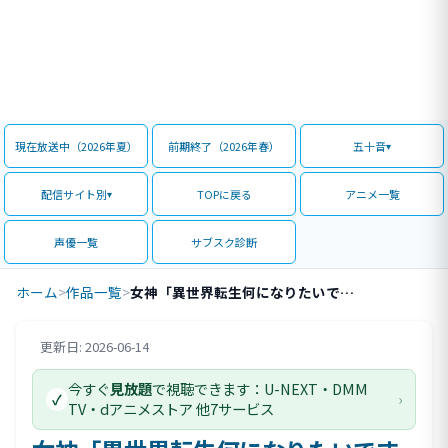
現在放送中（2026年夏）
前期終了（2026年春）
五十音
配信サイト別
TOPに戻る
アニメ一覧
声優一覧
サブスク診断
ホーム
>
作品一覧
>
女神「異世界転生何になりたいですか」 俺「勇者の肋骨で」
更新日: 2026-06-14
評価情報
今すぐ
見放題
で視聴できます：U-NEXT・DMM
›
✓
TV・dアニメストア 他7サービス