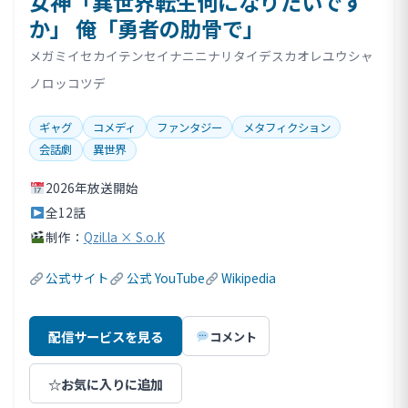
女神「異世界転生何になりたいです
か」 俺「勇者の肋骨で」
メガミイセカイテンセイナニニナリタイデスカオレユウシャ
ノロッコツデ
ギャグ
コメディ
ファンタジー
メタフィクション
会話劇
異世界
2026年放送開始
全12話
制作：
Qzil.la × S.o.K
公式サイト
公式 YouTube
Wikipedia
配信サービスを見る
コメント
☆
お気に入りに追加