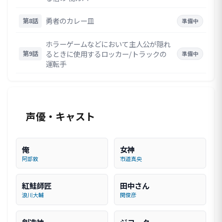
勇者のカレー皿
第8話
準備中
ホラーゲームなどにおいて主人公が隠れ
るときに使用するロッカー/トラックの
第9話
準備中
運転手
声優・キャスト
俺
女神
阿部敦
市道真央
紅鮭師匠
田中さん
浪川大輔
関俊彦