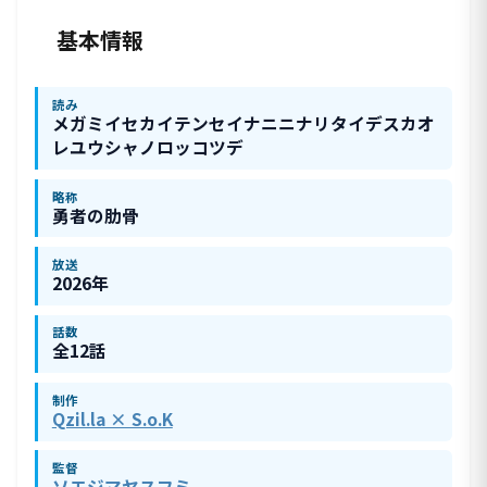
基本情報
読み
メガミイセカイテンセイナニニナリタイデスカオ
レユウシャノロッコツデ
略称
勇者の肋骨
放送
2026年
話数
全12話
制作
Qzil.la × S.o.K
監督
ソエジマヤスフミ