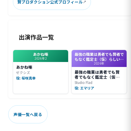
賢プロダクション公式プロフィール
出演作品一覧
あかね噺
最強の職業は勇者でも賢者で
2026年2
もなく鑑定士（仮）らしいで
2026年
すよ？
あかね噺
最強の職業は勇者でも賢
ゼクシズ
者でもなく鑑定士（仮）
役: 桜咲真幸
らしいですよ？
Studio Flad
役: エマリア
声優一覧へ戻る