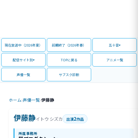
現在放送中（2026年夏）
前期終了（2026年春）
五十音
配信サイト別
TOPに戻る
アニメ一覧
声優一覧
サブスク診断
ホーム
›
声優一覧
›
伊藤静
伊藤静
2
イトウ シズカ
出演
作品
所属事務所