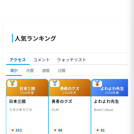
人気ランキング
アクセス
コメント
ウォッチリスト
累計
月間
週間
日間
日本三國
勇者のクズ
よわよわ先生
2026年春
2026年冬
2026年春
日本三國
勇者のクズ
よわよわ先生
スタジオカフカ
OLM
Brain's Base
352
86
81