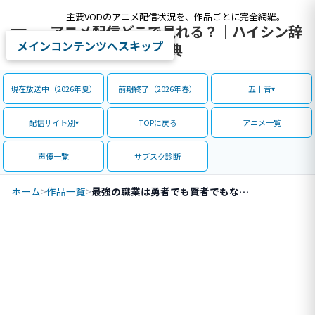
主要VODのアニメ配信状況を、作品ごとに完全網羅。
アニメ配信どこで見れる？｜ハイシン辞
メインコンテンツへスキップ
典
現在放送中（2026年夏）
前期終了（2026年春）
五十音
配信サイト別
TOPに戻る
アニメ一覧
声優一覧
サブスク診断
ホーム
>
作品一覧
>
最強の職業は勇者でも賢者でもなく鑑定士（仮）らしいですよ？