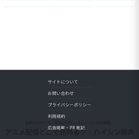
サイトについて
お問い合わせ
プライバシーポリシー
利用規約
主要VODのアニメ配信状況を、作品ごとに完全網羅。
広告掲載・PR 表記
アニメ配信どこで見れる？｜ハイシン辞典