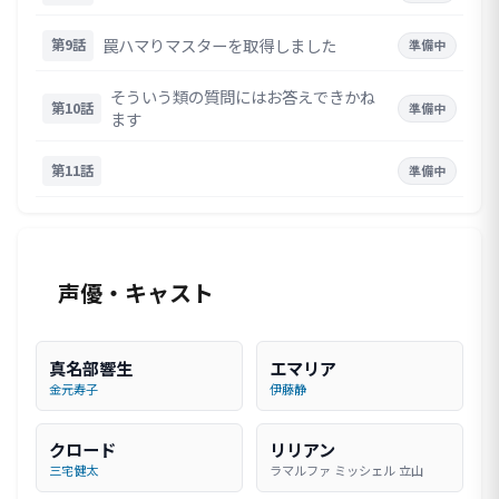
罠ハマりマスターを取得しました
第9話
準備中
そういう類の質問にはお答えできかね
第10話
準備中
ます
第11話
準備中
声優・キャスト
真名部響生
エマリア
金元寿子
伊藤静
クロード
リリアン
三宅健太
ラマルファ ミッシェル 立山