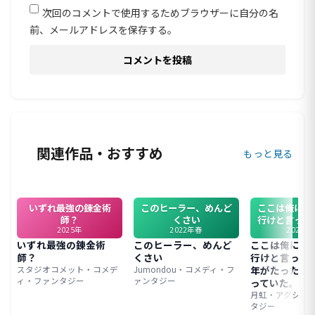
次回のコメントで使用するためブラウザーに自分の名
前、メールアドレスを保存する。
関連作品・おすすめ
もっと見る
いずれ最強の錬金術
このヒーラー、めんど
ここは俺に任
師？
くさい
行けと言って
2025年
2022年春
2026年
年がたったら
ってい
いずれ最強の錬金術
このヒーラー、めんど
ここは俺に任
師？
くさい
行けと言って
年がたったら
スタジオコメット・コメデ
Jumondou・コメディ・フ
ィ・ファンタジー
ァンタジー
っていた。
月虹・アクショ
タジー