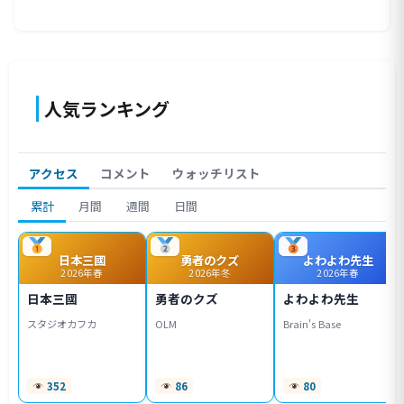
人気ランキング
アクセス
コメント
ウォッチリスト
累計
月間
週間
日間
日本三國
勇者のクズ
よわよわ先生
2026年春
2026年冬
2026年春
日本三國
勇者のクズ
よわよわ先生
スタジオカフカ
OLM
Brain's Base
352
86
80