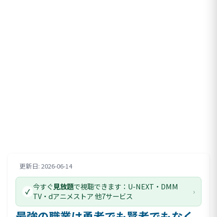
更新日: 2026-06-14
評価情報
今すぐ
見放題
で視聴できます：U-NEXT・DMM
›
✓
TV・dアニメストア 他7サービス
最強の職業は勇者でも賢者でもなく