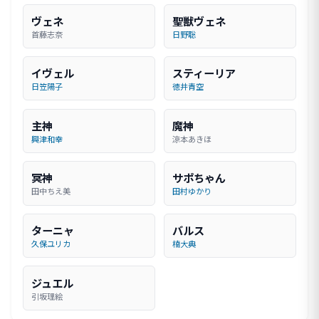
ヴェネ
聖獣ヴェネ
首藤志奈
日野聡
イヴェル
スティーリア
日笠陽子
徳井青空
主神
魔神
興津和幸
涼本あきほ
冥神
サポちゃん
田中ちえ美
田村ゆかり
ターニャ
バルス
久保ユリカ
楠大典
ジュエル
引坂理絵