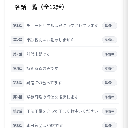
各話一覧（全12話）
チュートリアルは既に行使されています
第1話
準備中
単独戦闘はお勧めしません
第2話
準備中
前代未聞です
第3話
準備中
特訓あるのみです
第4話
準備中
異常に似合ってます
第5話
準備中
聖獣召喚の行使を推奨します
第6話
準備中
用法用量を守って正しくお使いください
第7話
準備中
本日気温は39度です
第8話
準備中