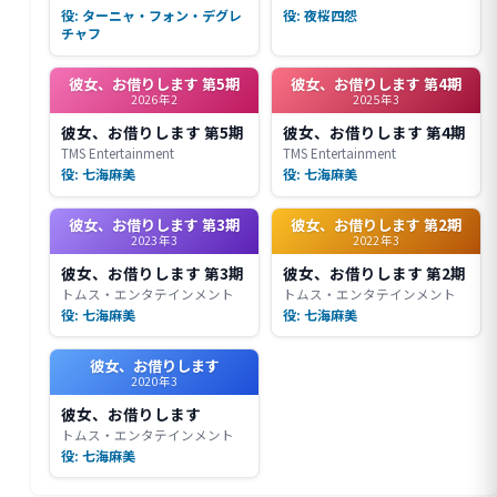
役: ターニャ・フォン・デグレ
役: 夜桜四怨
チャフ
彼女、お借りします 第5期
彼女、お借りします 第4期
2026年2
2025年3
彼女、お借りします 第5期
彼女、お借りします 第4期
TMS Entertainment
TMS Entertainment
役: 七海麻美
役: 七海麻美
彼女、お借りします 第3期
彼女、お借りします 第2期
2023年3
2022年3
彼女、お借りします 第3期
彼女、お借りします 第2期
トムス・エンタテインメント
トムス・エンタテインメント
役: 七海麻美
役: 七海麻美
彼女、お借りします
2020年3
彼女、お借りします
トムス・エンタテインメント
役: 七海麻美