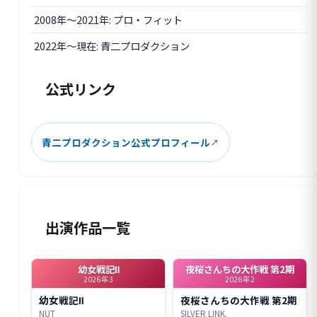
2008年〜2021年: プロ・フィット
2022年〜現在: 青二プロダクション
公式リンク
青二プロダクション公式プロフィール
出演作品一覧
幼女戦記Ⅱ
夜桜さんちの大作戦 第2期
2026年3
2026年2
幼女戦記Ⅱ
夜桜さんちの大作戦 第2期
NUT
SILVER LINK.