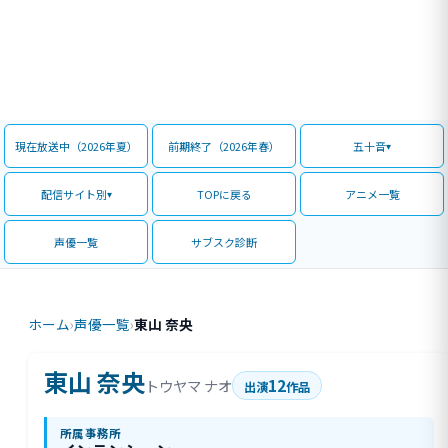
現在放送中（2026年夏）
前期終了（2026年春）
五十音
配信サイト別
TOPに戻る
アニメ一覧
声優一覧
サブスク診断
ホーム
›
声優一覧
›
東山 奈央
東山 奈央
12
トウヤマ ナオ
出演
作品
所属事務所