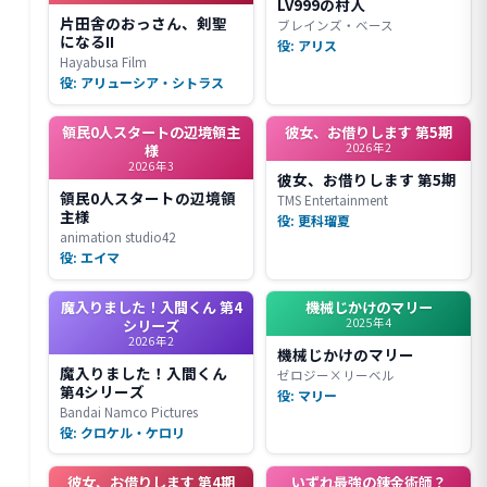
LV999の村人
片田舎のおっさん、剣聖
ブレインズ・ベース
になるII
役: アリス
Hayabusa Film
役: アリューシア・シトラス
領民0人スタートの辺境領主
彼女、お借りします 第5期
2026年2
様
2026年3
彼女、お借りします 第5期
領民0人スタートの辺境領
TMS Entertainment
主様
役: 更科瑠夏
animation studio42
役: エイマ
魔入りました！入間くん 第4
機械じかけのマリー
2025年4
シリーズ
2026年2
機械じかけのマリー
魔入りました！入間くん
ゼロジー×リーベル
第4シリーズ
役: マリー
Bandai Namco Pictures
役: クロケル・ケロリ
彼女、お借りします 第4期
いずれ最強の錬金術師？