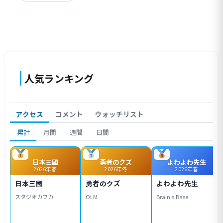
人気ランキング
アクセス
コメント
ウォッチリスト
累計
月間
週間
日間
日本三國
勇者のクズ
よわよわ先生
2026年春
2026年冬
2026年春
日本三國
勇者のクズ
よわよわ先生
スタジオカフカ
OLM
Brain's Base